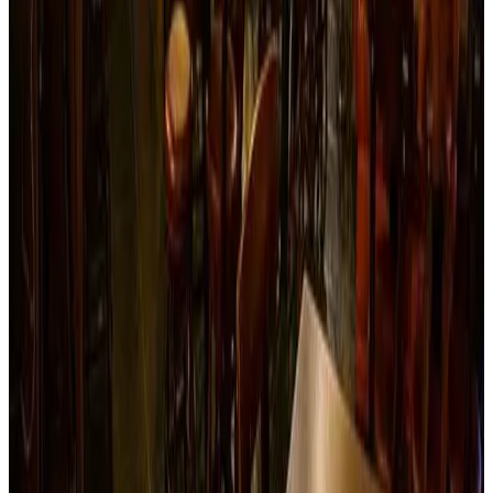
Ibagué
La Casa Vieja Restaurant
Almuerza como en casa… Cuando estés en Juntas por el
Cañón del Combeima, busca La Casa Vieja Restaurant,
disfrutarás de exquisitos platos en medio del bello paisaje
del cañón, lugar agradable, colonial y acogedor, la calidez
de la atención de sus propietarios y el acompañamiento de
música típica colombiana, te harán sentir realmente en casa;
y si te animas a pasar una noche con este bello paisaje… no
te pierdas de conocer sus cabañas de alojamiento.
Reservar