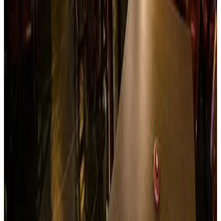
Ver sitio
→
Ibagué
London House Pub
Si en Alemania la cerveza es un símbolo nacional, en
Ibagué es toda una pasión gracias a London House…pub
inspirado en la cultura inglesa, con un estilo único en la
ciudad. Tiene para ti exclusivas cervezas importadas y
nacionales, exquisita comida, una envidiable gama de
bebidas y la mejor música de Rock y Pop que te harán