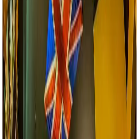
combeima, rodeado de exuberante vegetación y jardines,
ofreciendo también, además de la excelente comida y
alojamiento un museo veredal y anticuario. Platos típicos
tradicionales del Tolima, de Colombia y algunos platos
gourmets. Almuerzos musicales en vivo y tertulias
musicales el ultimo viernes de cada mes a partir de las 7 pm
hasta las 12pm. para huéspedes hacemos senderismo
guiado a la cascada la Gonzales o cabalgatas con
anticipación, el servicio de hospedaje se atiende con o sin
alimentación.
Reservar