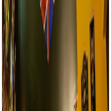
Ver sitio
→
Ibagué
Restaurante Campestre Los Amigos
El Restaurante Campestre Los amigos es especialista en
convertir tus días de descanso familiar en encantadores…a
15 minutos de la ciudad de Ibagué podrás disfrutar de sus
bellos jardines y amplios espacios, atesora una piscina
donde vivirás momentos refrescantes y un parque infantil
para los más pequeños. Cuenta con un restaurante en el
cual saborearas ricos platos de comida típica donde serás