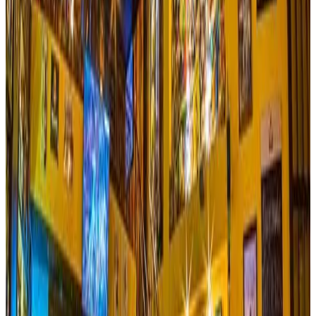
Ver sitio
→
Ibagué
El Cural Parilla
La perfecta fusión entre el campo y la parrilla… A pocos
kilómetros de Ibagué podrás disfrutar de una deliciosa
parrilla campestre en el Restaurante El Cural Parrilla, te
deleitarás con comida típica, zona de juegos para los más
pequeñitos y todo rodeado por un ambiente único y natural;
su amplio salón es una buena opción para que programes
allí cualquier tipo de evento, familiar o empresarial.
Reservar