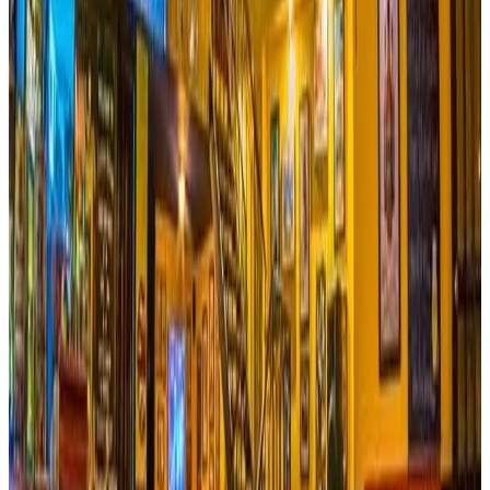
Ver sitio
→
Ibagué
Hotel Iguaima
El lugar ideal para recargar energías y sobrecargarse con la
belleza de la naturaleza…a solo 16 Km de la ciudad de
Ibagué por la vía del Cañón de Combeima encontrarás el