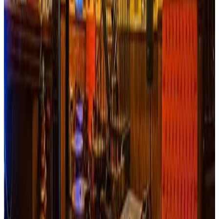
Hotel Iguaima, un lugar pleno de belleza natural y
arquitectura campestre, cuenta con un confortable y cálido
alojamiento de 20 habitaciones con capacidad para 80
personas, donde su complemento perfecto es la gran
variedad de actividades ecológicos que puedes realizar en
sus bellos alrededores, categorizándolo como escenario
perfecto para realizar senderismo, avistamiento de
aves/colibrís y de estrellas. Además, de contar con un
restaurante donde sus ricos platos son elaborados con
productos de la zona; cuenta con un amplio salón de
eventos, convirtiéndose en el mejor lugar para reencuentros
donde el bello paisaje será su mejor decoración y harán de
tus recuerdos fotográficos los mejores. Todo esto lo
podrás hacer mientras disfrutas del aire puro, la tranquilidad
de la montaña y el sonido arrullador del Rio Combeima. El
hotel Iguaima y su equipo de colaboradores te
sorprenderán con grandes detalles de amabilidad y
complacencia haciendo de tu estadía un momento
placentero donde el único riesgo que correrás es que te
quieras quedar por siempre.
Reservar