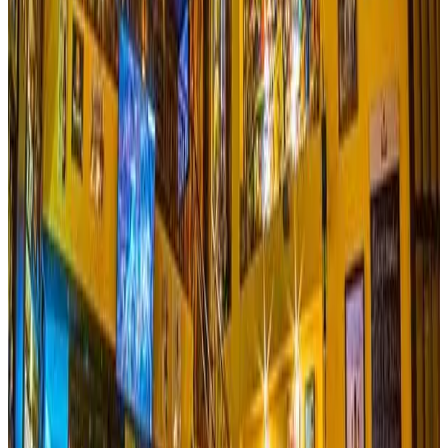
Ver sitio
→
Ibagué
El Cural Parilla
La perfecta fusión entre el campo y la parrilla… A pocos
kilómetros de Ibagué podrás disfrutar de una deliciosa
parrilla campestre en el Restaurante El Cural Parrilla, te
deleitarás con comida típica, zona de juegos para los más
pequeñitos y todo rodeado por un ambiente único y natural;
su amplio salón es una buena opción para que programes
allí cualquier tipo de evento, familiar o empresarial.
Reservar