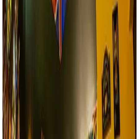
Ver sitio
→
Ibagué
Restaurante Campestre Los Amigos
El Restaurante Campestre Los amigos es especialista en
convertir tus días de descanso familiar en encantadores…a
15 minutos de la ciudad de Ibagué podrás disfrutar de sus
bellos jardines y amplios espacios, atesora una piscina
donde vivirás momentos refrescantes y un parque infantil
para los más pequeños. Cuenta con un restaurante en el
cual saborearas ricos platos de comida típica donde serás
atendido por sus propietarios.
Reservar