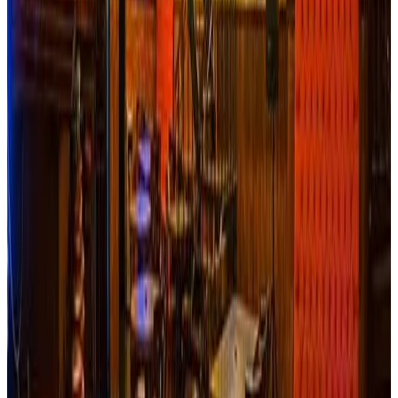
personas, donde su complemento perfecto es la gran
variedad de actividades ecológicos que puedes realizar en
sus bellos alrededores, categorizándolo como escenario
perfecto para realizar senderismo, avistamiento de
aves/colibrís y de estrellas. Además, de contar con un
restaurante donde sus ricos platos son elaborados con
productos de la zona; cuenta con un amplio salón de
eventos, convirtiéndose en el mejor lugar para reencuentros
donde el bello paisaje será su mejor decoración y harán de
tus recuerdos fotográficos los mejores. Todo esto lo
podrás hacer mientras disfrutas del aire puro, la tranquilidad
de la montaña y el sonido arrullador del Rio Combeima. El
hotel Iguaima y su equipo de colaboradores te
sorprenderán con grandes detalles de amabilidad y
complacencia haciendo de tu estadía un momento
placentero donde el único riesgo que correrás es que te
quieras quedar por siempre.
Reservar