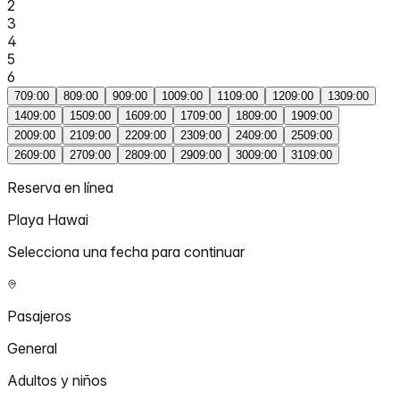
2
3
4
5
6
7
09:00
8
09:00
9
09:00
10
09:00
11
09:00
12
09:00
13
09:00
14
09:00
15
09:00
16
09:00
17
09:00
18
09:00
19
09:00
20
09:00
21
09:00
22
09:00
23
09:00
24
09:00
25
09:00
26
09:00
27
09:00
28
09:00
29
09:00
30
09:00
31
09:00
Reserva en línea
Playa Hawai
Selecciona una fecha para continuar
Pasajeros
General
Adultos y niños