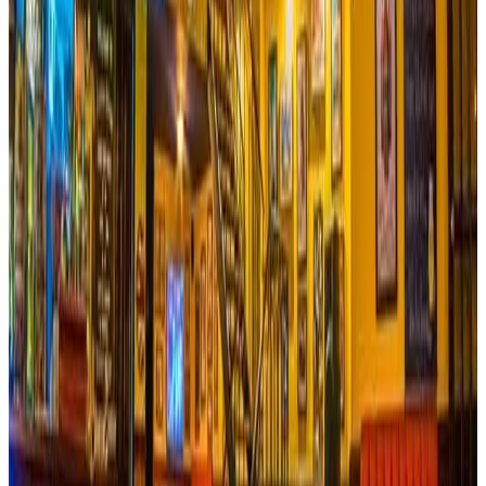
Ver sitio
→
Ibagué
Hotel Iguaima
El lugar ideal para recargar energías y sobrecargarse con la
belleza de la naturaleza…a solo 16 Km de la ciudad de
Ibagué por la vía del Cañón de Combeima encontrarás el
Hotel Iguaima, un lugar pleno de belleza natural y
arquitectura campestre, cuenta con un confortable y cálido
alojamiento de 20 habitaciones con capacidad para 80