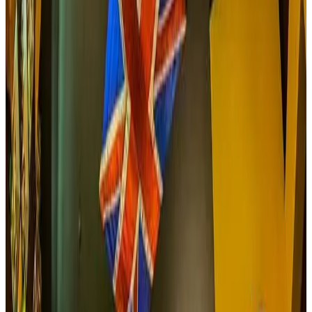
alojamiento un museo veredal y anticuario. Platos típicos
tradicionales del Tolima, de Colombia y algunos platos
gourmets. Almuerzos musicales en vivo y tertulias
musicales el ultimo viernes de cada mes a partir de las 7 pm
hasta las 12pm. para huéspedes hacemos senderismo
guiado a la cascada la Gonzales o cabalgatas con
anticipación, el servicio de hospedaje se atiende con o sin
alimentación.
Reservar