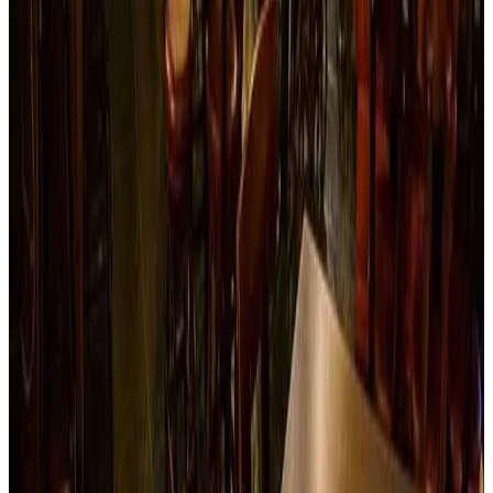
Almuerza como en casa… Cuando estés en Juntas por el
Cañón del Combeima, busca La Casa Vieja Restaurant,
disfrutarás de exquisitos platos en medio del bello paisaje
del cañón, lugar agradable, colonial y acogedor, la calidez
de la atención de sus propietarios y el acompañamiento de
música típica colombiana, te harán sentir realmente en casa;
y si te animas a pasar una noche con este bello paisaje… no
te pierdas de conocer sus cabañas de alojamiento.
Reservar