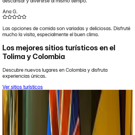
descansar y divertirse al mismo tiempo.
Ana G.
Las opciones de comida son variadas y deliciosas. Disfruté
mucho la visita, especialmente el buen clima.
Los mejores sitios turísticos en el
Tolima y Colombia
Descubre nuevos lugares en Colombia y disfruta
experiencias únicas.
Ver sitios turísticos
Ibagué
Restaurante y Hospedaje Tupinamba
Restaurante y hospedaje, atendidos por sus propietarios
Manuel Espinoza y Javier Oyola, anclado a orillas del rio
combeima, rodeado de exuberante vegetación y jardines,
ofreciendo también, además de la excelente comida y