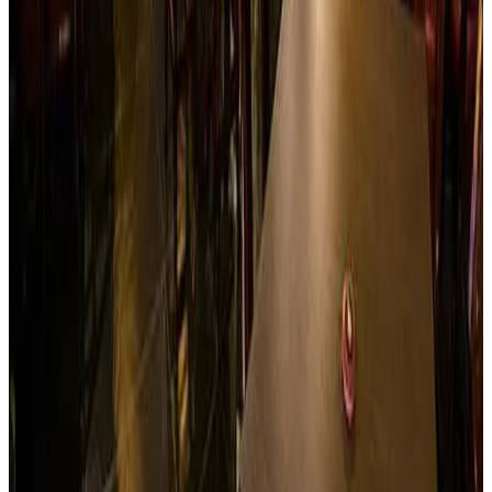
Ver sitio
→
Ibagué
London House Pub
Si en Alemania la cerveza es un símbolo nacional, en
Ibagué es toda una pasión gracias a London House…pub
inspirado en la cultura inglesa, con un estilo único en la
ciudad. Tiene para ti exclusivas cervezas importadas y
nacionales, exquisita comida, una envidiable gama de
bebidas y la mejor música de Rock y Pop que te harán
pasar grandes momentos de Rock Star junto a tús amigos y
familia.