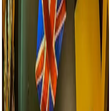
ofreciendo también, además de la excelente comida y
alojamiento un museo veredal y anticuario. Platos típicos
tradicionales del Tolima, de Colombia y algunos platos
gourmets. Almuerzos musicales en vivo y tertulias
musicales el ultimo viernes de cada mes a partir de las 7 pm
hasta las 12pm. para huéspedes hacemos senderismo
guiado a la cascada la Gonzales o cabalgatas con
anticipación, el servicio de hospedaje se atiende con o sin
alimentación.
Reservar