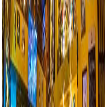
Ver sitio
→
Ibagué
El Cural Parilla
La perfecta fusión entre el campo y la parrilla… A pocos
kilómetros de Ibagué podrás disfrutar de una deliciosa
parrilla campestre en el Restaurante El Cural Parrilla, te
deleitarás con comida típica, zona de juegos para los más
pequeñitos y todo rodeado por un ambiente único y natural;
su amplio salón es una buena opción para que programes
allí cualquier tipo de evento, familiar o empresarial.
Reservar