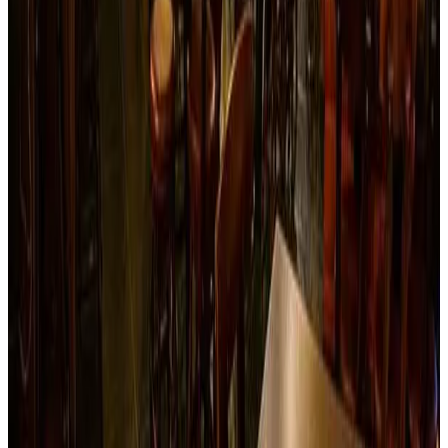
Almuerza como en casa… Cuando estés en Juntas por el
Cañón del Combeima, busca La Casa Vieja Restaurant,
disfrutarás de exquisitos platos en medio del bello paisaje
del cañón, lugar agradable, colonial y acogedor, la calidez
de la atención de sus propietarios y el acompañamiento de
música típica colombiana, te harán sentir realmente en casa;
y si te animas a pasar una noche con este bello paisaje… no
te pierdas de conocer sus cabañas de alojamiento.
Reservar