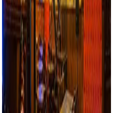
alojamiento de 20 habitaciones con capacidad para 80
personas, donde su complemento perfecto es la gran
variedad de actividades ecológicos que puedes realizar en
sus bellos alrededores, categorizándolo como escenario
perfecto para realizar senderismo, avistamiento de
aves/colibrís y de estrellas. Además, de contar con un
restaurante donde sus ricos platos son elaborados con
productos de la zona; cuenta con un amplio salón de
eventos, convirtiéndose en el mejor lugar para reencuentros
donde el bello paisaje será su mejor decoración y harán de
tus recuerdos fotográficos los mejores. Todo esto lo
podrás hacer mientras disfrutas del aire puro, la tranquilidad
de la montaña y el sonido arrullador del Rio Combeima. El
hotel Iguaima y su equipo de colaboradores te
sorprenderán con grandes detalles de amabilidad y
complacencia haciendo de tu estadía un momento
placentero donde el único riesgo que correrás es que te
quieras quedar por siempre.
Reservar