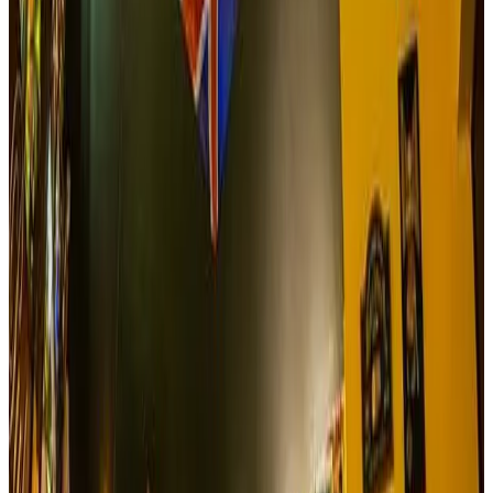
Ver sitio
→
Ibagué
Restaurante Campestre Los Amigos
El Restaurante Campestre Los amigos es especialista en
convertir tus días de descanso familiar en encantadores…a
15 minutos de la ciudad de Ibagué podrás disfrutar de sus
bellos jardines y amplios espacios, atesora una piscina
donde vivirás momentos refrescantes y un parque infantil
para los más pequeños. Cuenta con un restaurante en el
cual saborearas ricos platos de comida típica donde serás
atendido por sus propietarios.