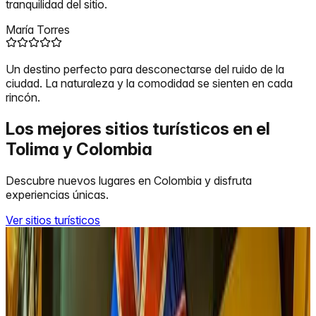
tranquilidad del sitio.
María Torres
Un destino perfecto para desconectarse del ruido de la
ciudad. La naturaleza y la comodidad se sienten en cada
rincón.
Los mejores sitios turísticos en el
Tolima y Colombia
Descubre nuevos lugares en Colombia y disfruta
experiencias únicas.
Ver sitios turísticos
Ibagué
Restaurante y Hospedaje Tupinamba
Restaurante y hospedaje, atendidos por sus propietarios
Manuel Espinoza y Javier Oyola, anclado a orillas del rio
combeima, rodeado de exuberante vegetación y jardines,