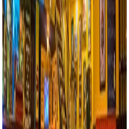
Ver sitio
→
Ibagué
Hotel Iguaima
El lugar ideal para recargar energías y sobrecargarse con la
belleza de la naturaleza…a solo 16 Km de la ciudad de
Ibagué por la vía del Cañón de Combeima encontrarás el
Hotel Iguaima, un lugar pleno de belleza natural y
arquitectura campestre, cuenta con un confortable y cálido