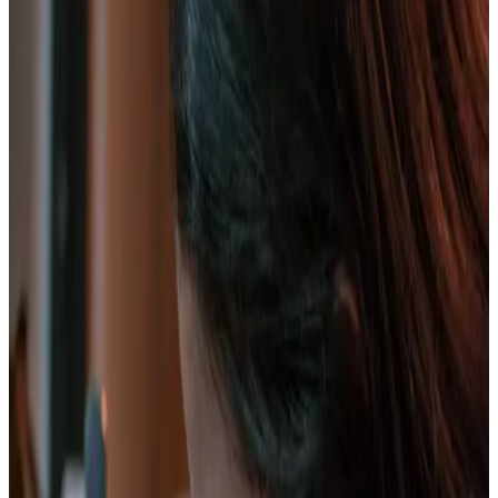
Ver plan
→
Manizales, Villamaría
Cumbre Nevado Santa Isabel
Precio desde:
$1.490.000
Reservar