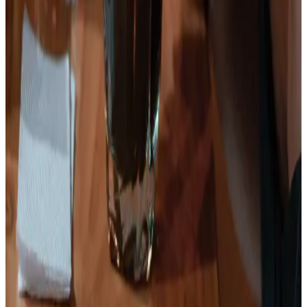
Ver plan
→
Ibagué
Sabores de la capital musical
Precio desde:
$225.000
Reservar