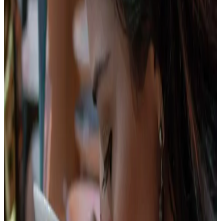
Ver plan
→
Ibagué
Cumbre Nevado del Tolima
Precio desde:
$2.350.000
Reservar