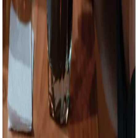
Ver plan
→
Ibagué
Sabores de la capital musical
Precio desde:
$225.000
Reservar