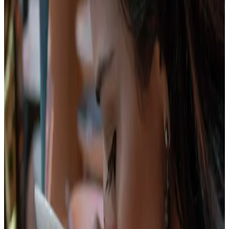
Ver plan
→
Ibagué
Cumbre Nevado del Tolima
Precio desde:
$2.350.000
Reservar