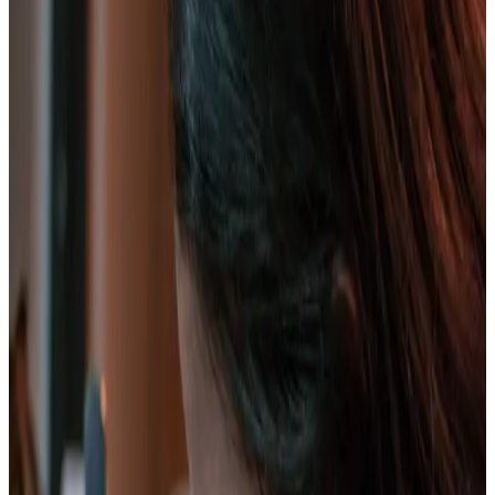
Ver plan
→
Manizales, Villamaría
Cumbre Nevado Santa Isabel
Precio desde:
$1.490.000
Reservar