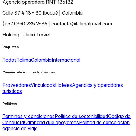
Agencia operadora RNT 136132
Calle 37 # 13 - 30 Ibagué | Colombia
(+57) 350 235 2685 | contacto@tolimatravel.com
Holding Tolima Travel
Paquetes
Todos
Tolima
Colombia
Internacional
Conviertete en nuestro partner
Proveedores
Vinculados
Hoteles
Agencias y operadores
turisticas
Politicas
Terminos y condiciones
Politica de sostenibilidad
Codigo de
Conducta
Campana que apoyamos
Politica de cancelacion
agencia de viaje